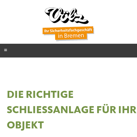
Zum
Inhalt
springen
Menü
VÖLZ
SICHERHEITSFACHGESCHÄFT
IN BREMEN
DIE RICHTIGE
SCHLIESSANLAGE FÜR IHR
OBJEKT